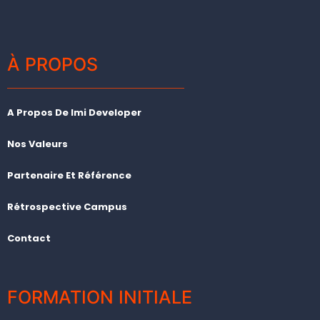
Module 12 : PFE
Modules complémentaires :
Marketing
À PROPOS
Management de projet et innovation
Normes Comptable International
Gestion Fiscale : Optimisation Fiscale
A Propos De Imi Developer
Audit Comptable
Nos Valeurs
Partenaire Et Référence
Rétrospective Campus
Contact
FORMATION INITIALE