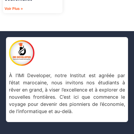
Voir Plus »
Modules métiers :
Module 1 : Méthodologie – Communication de
recrutement
Module 2 : Entrepreneuriat
Module 3 : Ingénierie de la formation et Cadre
légal
Module 4 : Bilan des compétences et
orientation professionnelle
Module 5 : Gestion des prévisionnelle des
À l’IMI Developer, notre Institut est agréée par
emplois et des compétences
l’état marocaine, nous invitons nos étudiants à
Module 6 : Classification & Politiques de
rêver en grand, à viser l’excellence et à explorer de
rémunérations
nouvelles frontières. C’est ici que commence le
Module 7 : Communication Interne et externe
voyage pour devenir des pionniers de l’économie,
Module 8 : Conduite du changement et RSE
de l’informatique et au-delà.
Module 9 : Coaching et développent personnel
Module 10 : Gestion des RH à l’international
Module 11 : Business English