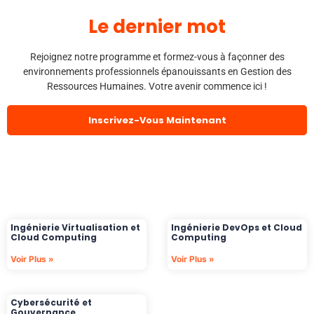
Module 9 : Economie du travail et politique de
Le dernier mot
l’emploi
Module 10 : Santé, Conditions de travail et
Risques Psycho-sociaux
Rejoignez notre programme et formez-vous à façonner des
environnements professionnels épanouissants en Gestion des
Module 11 : Recrutement & Intégration
Ressources Humaines. Votre avenir commence ici !
Module 12 : Négociation, argumentation et
persuasion
Inscrivez-Vous Maintenant
Module 13 : Business English
Modules complémentaires :
Théories des organisations, psychosociologie
des organisations
Management Stratégique
Droit des affaires
Ingénierie Virtualisation et
Ingénierie DevOps et Cloud
Marketing
Cloud Computing
Computing
Comptabilité et Fiscalité
Voir Plus »
Voir Plus »
Contrôle de gestion / budgétaire
Cybersécurité et
EME
2
ANNEE
Gouvernance